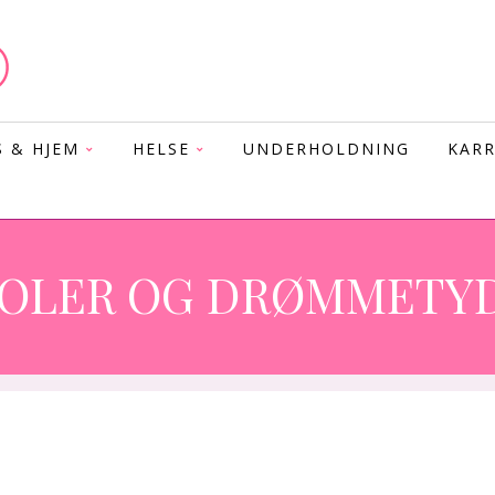
S & HJEM
HELSE
UNDERHOLDNING
KARR
OLER OG DRØMMETY