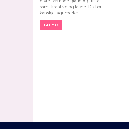
gjøre oss både glade og triste,
samt kreative og lekne. Du har
kanskje lagt merke...
Les mer