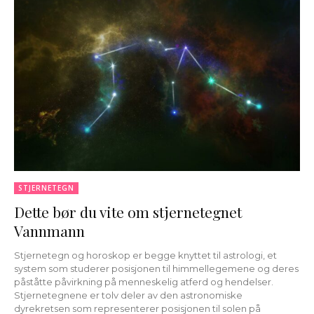
STJERNETEGN
Dette bør du vite om stjernetegnet
Vannmann
Stjernetegn og horoskop er begge knyttet til astrologi, et
system som studerer posisjonen til himmellegemene og deres
påståtte påvirkning på menneskelig atferd og hendelser.
Stjernetegnene er tolv deler av den astronomiske
dyrekretsen som representerer posisjonen til solen på