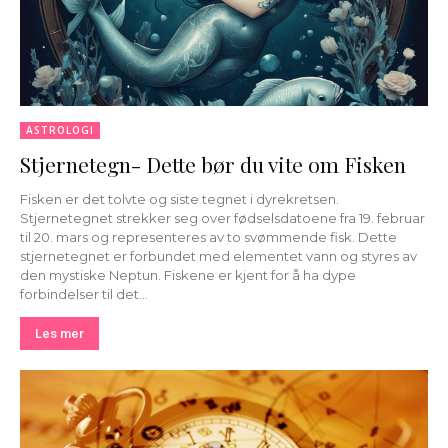
ASTROLOGI
Stjernetegn- Dette bør du vite om Fisken
Fisken er det tolvte og siste tegnet i dyrekretsen.
Stjernetegnet strekker seg over fødselsdatoene fra 19. februar
til 20. mars og representeres av to svømmende fisk. Dette
stjernetegnet er forbundet med elementet vann og styres av
den mystiske Neptun. Fiskene er kjent for å ha dype
forbindelser til det...
Les mer