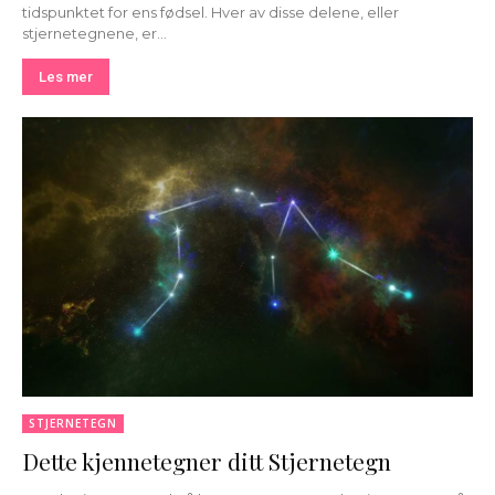
tidspunktet for ens fødsel. Hver av disse delene, eller
stjernetegnene, er...
Les mer
STJERNETEGN
Dette kjennetegner ditt Stjernetegn