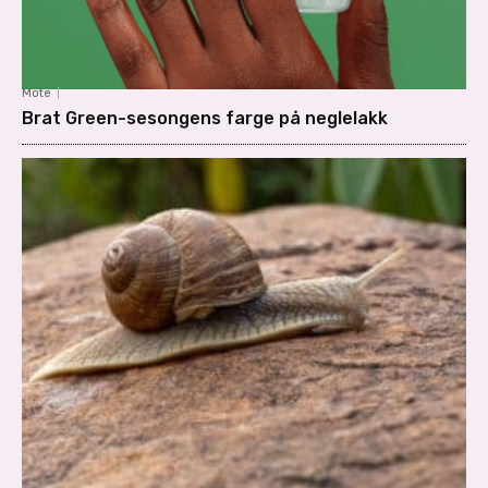
Mote
Brat Green-sesongens farge på neglelakk