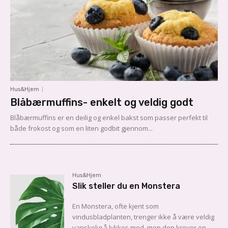
Hus&Hjem
Blåbærmuffins- enkelt og veldig godt
Blåbærmuffins er en deilig og enkel bakst som passer perfekt til
både frokost og som en liten godbit gjennom...
Hus&Hjem
Slik steller du en Monstera
En Monstera, ofte kjent som
vindusbladplanten, trenger ikke å være veldig
vanskelig å lykkes med, men den krever en