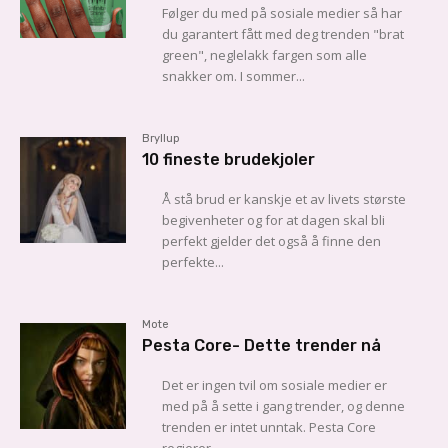
Følger du med på sosiale medier så har
du garantert fått med deg trenden "brat
green", neglelakk fargen som alle
snakker om. I sommer...
Bryllup
10 fineste brudekjoler
Å stå brud er kanskje et av livets største
begivenheter og for at dagen skal bli
perfekt gjelder det også å finne den
perfekte...
Mote
Pesta Core- Dette trender nå
Det er ingen tvil om sosiale medier er
med på å sette i gang trender, og denne
trenden er intet unntak. Pesta Core
regjerer...