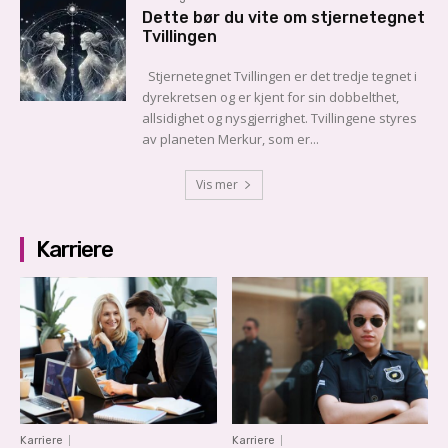
Dette bør du vite om stjernetegnet
Tvillingen
Stjernetegnet Tvillingen er det tredje tegnet i
dyrekretsen og er kjent for sin dobbelthet,
allsidighet og nysgjerrighet. Tvillingene styres
av planeten Merkur, som er...
Vis mer
Karriere
Karriere
Karriere