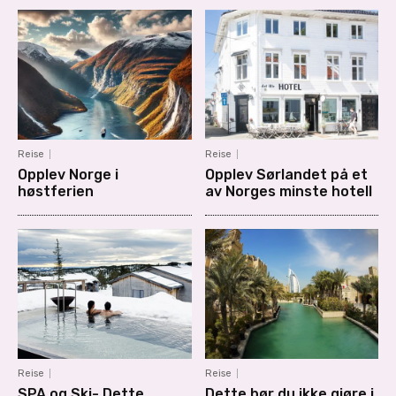
Reise
Reise
Opplev Norge i
Opplev Sørlandet på et
høstferien
av Norges minste hotell
Reise
Reise
SPA og Ski- Dette
Dette bør du ikke gjøre i