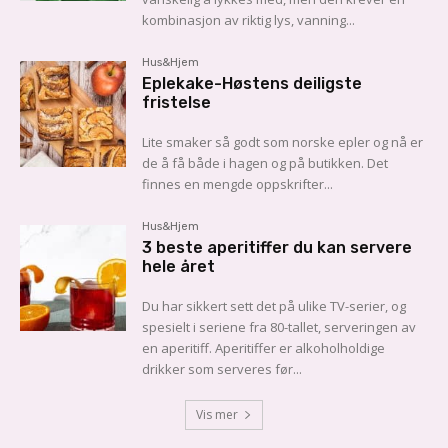
kombinasjon av riktig lys, vanning...
Hus&Hjem
Eplekake-Høstens deiligste
fristelse
Lite smaker så godt som norske epler og nå er
de å få både i hagen og på butikken. Det
finnes en mengde oppskrifter...
Hus&Hjem
3 beste aperitiffer du kan servere
hele året
Du har sikkert sett det på ulike TV-serier, og
spesielt i seriene fra 80-tallet, serveringen av
en aperitiff. Aperitiffer er alkoholholdige
drikker som serveres før...
Vis mer