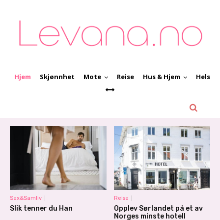
Hjem
Skjønnhet
Mote
Reise
Hus & Hjem
Helse
Sex&Samliv
Reise
Slik tenner du Han
Opplev Sørlandet på et av
Norges minste hotell