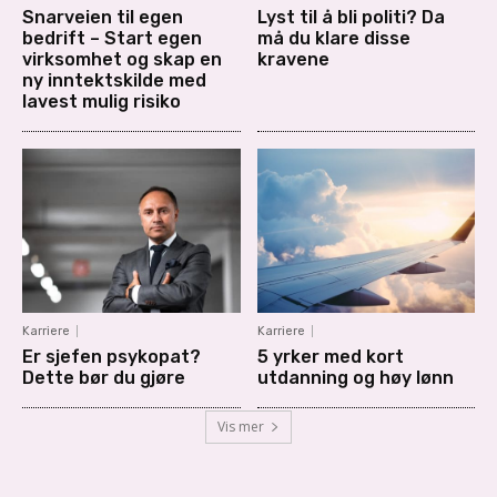
Snarveien til egen
Lyst til å bli politi? Da
bedrift – Start egen
må du klare disse
virksomhet og skap en
kravene
ny inntektskilde med
lavest mulig risiko
Karriere
Karriere
Er sjefen psykopat?
5 yrker med kort
Dette bør du gjøre
utdanning og høy lønn
Vis mer