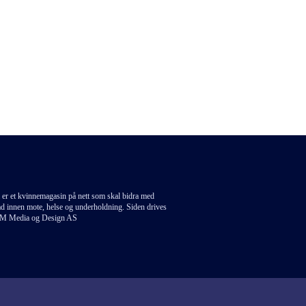
 er et kvinnemagasin på nett som skal bidra med
åd innen mote, helse og underholdning. Siden drives
M Media og Design AS