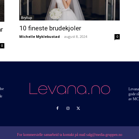
Bryllup
10 fineste brudekjoler
år
Michelle Myklebustad
-
august 8, 2024
0
0
lse
Levana
gode r
de
av MC
For kommersielle samarbeid ta kontakt på mail salg@media-gruppen.no