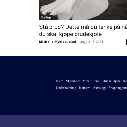
Bryllup
Stå brud? Dette må du tenke på n
du skal kjøpe brudekjole
Michelle Myklebustad
-
august 15, 2024
Hjem
Skjønnhet
Mote
Reise
Hus & Hjem
He
Underholdning
Karriere
Astrologi
Shoppinggui