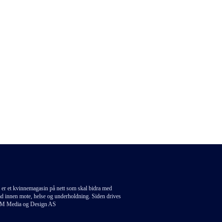
 er et kvinnemagasin på nett som skal bidra med
åd innen mote, helse og underholdning. Siden drives
M Media og Design AS