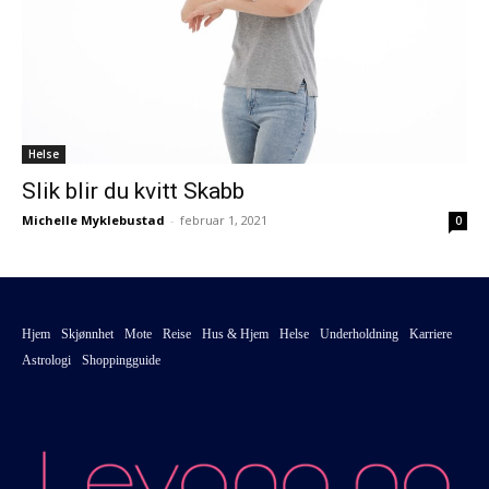
Helse
Slik blir du kvitt Skabb
Michelle Myklebustad
-
februar 1, 2021
0
Hjem
Skjønnhet
Mote
Reise
Hus & Hjem
Helse
Underholdning
Karriere
Astrologi
Shoppingguide