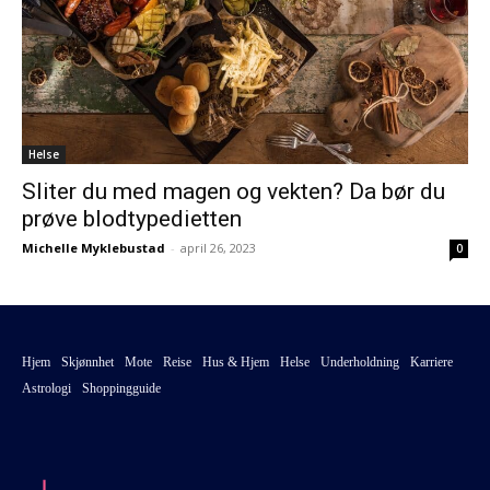
Helse
Sliter du med magen og vekten? Da bør du
prøve blodtypedietten
Michelle Myklebustad
-
april 26, 2023
0
Hjem
Skjønnhet
Mote
Reise
Hus & Hjem
Helse
Underholdning
Karriere
Astrologi
Shoppingguide