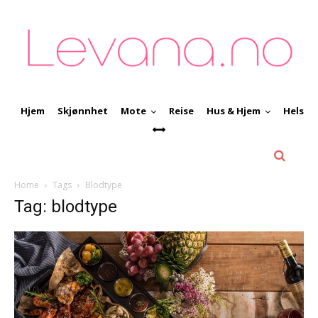
Hjem
Skjønnhet
Mote
Reise
Hus & Hjem
Helse
Home
Tags
Blodtype
Tag: blodtype