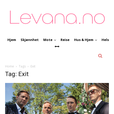
Hjem
Skjønnhet
Mote
Reise
Hus & Hjem
Helse
Home
Tags
Exit
Tag: Exit