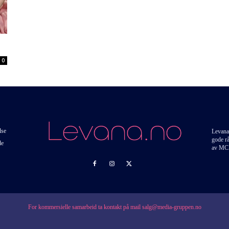
0
lse
Levana
gode r
de
av MC
For kommersielle samarbeid ta kontakt på mail salg@media-gruppen.no