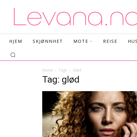
HJEM
SKJØNNHET
MOTE
REISE
HU
Home
Tags
Glød
Tag: glød