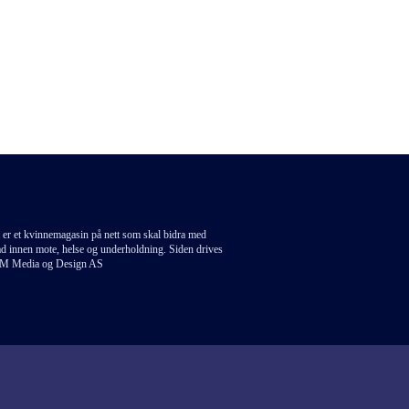
 er et kvinnemagasin på nett som skal bidra med
åd innen mote, helse og underholdning. Siden drives
M Media og Design AS