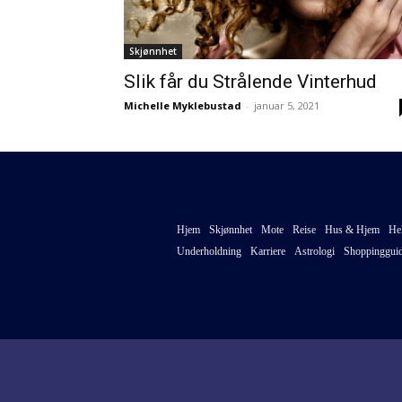
Skjønnhet
Slik får du Strålende Vinterhud
Michelle Myklebustad
-
januar 5, 2021
Hjem
Skjønnhet
Mote
Reise
Hus & Hjem
He
Underholdning
Karriere
Astrologi
Shoppinggui