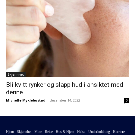
Skjønnhet
Bli kvitt rynker og slapp hud i ansiktet med
denne
Michelle Myklebustad
-
desember 14, 2022
0
Hjem
Skjønnhet
Mote
Reise
Hus & Hjem
Helse
Underholdning
Karriere