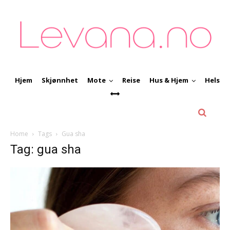
Hjem
Skjønnhet
Mote
Reise
Hus & Hjem
Helse
Home
Tags
Gua sha
Tag: gua sha