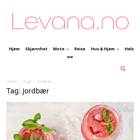
Hjem
Skjønnhet
Mote
Reise
Hus & Hjem
Helse
Home
Tags
Jordbær
Tag: jordbær