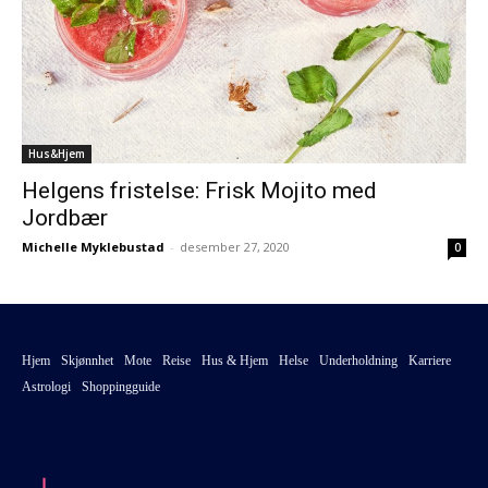
Hus&Hjem
Helgens fristelse: Frisk Mojito med
Jordbær
Michelle Myklebustad
-
desember 27, 2020
0
Hjem
Skjønnhet
Mote
Reise
Hus & Hjem
Helse
Underholdning
Karriere
Astrologi
Shoppingguide