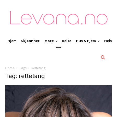
Hjem
Skjønnhet
Mote
Reise
Hus & Hjem
Helse
Home
Tags
Rettetang
Tag: rettetang