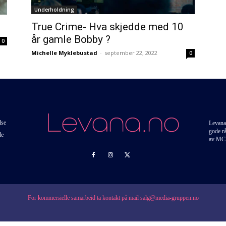
Underholdning
True Crime- Hva skjedde med 10
år gamle Bobby ?
0
Michelle Myklebustad
-
september 22, 2022
0
lse
Levana
gode r
de
av MC
For kommersielle samarbeid ta kontakt på mail salg@media-gruppen.no