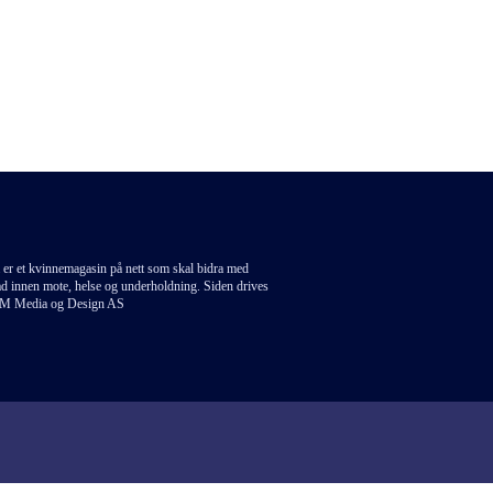
 er et kvinnemagasin på nett som skal bidra med
åd innen mote, helse og underholdning. Siden drives
M Media og Design AS