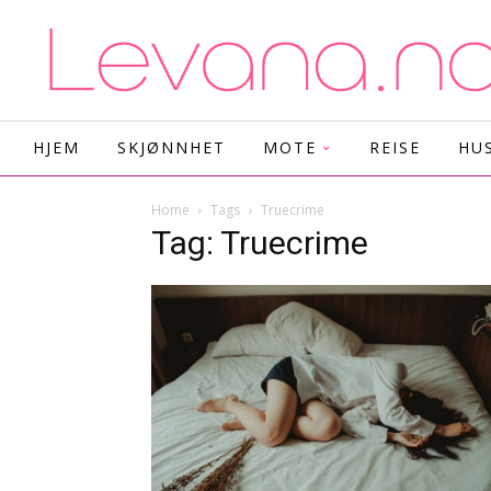
HJEM
SKJØNNHET
MOTE
REISE
HU
Home
Tags
Truecrime
Tag: Truecrime