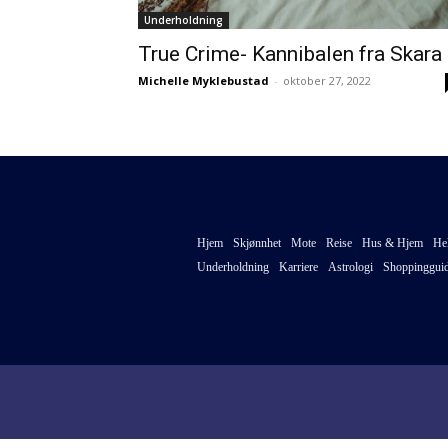
Underholdning
True Crime- Kannibalen fra Skara
Michelle Myklebustad
-
oktober 27, 2022
Hjem
Skjønnhet
Mote
Reise
Hus & Hjem
He
Underholdning
Karriere
Astrologi
Shoppinggui