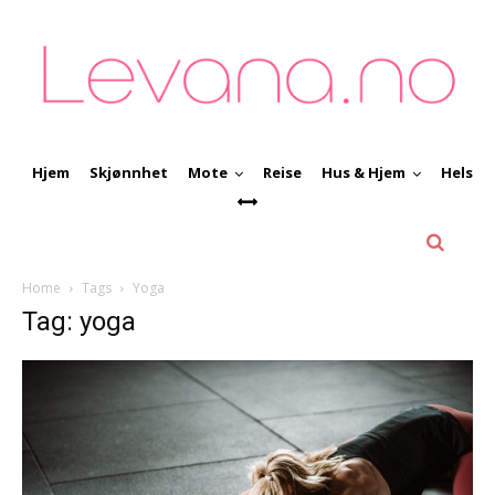
Hjem
Skjønnhet
Mote
Reise
Hus & Hjem
Helse
Home
Tags
Yoga
Tag: yoga