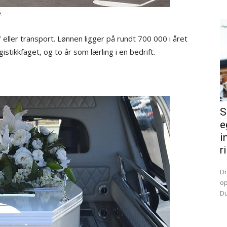
t.
 / eller transport. Lønnen ligger på rundt 700 000 i året
stikkfaget, og to år som lærling i en bedrift.
S
e
i
r
Dr
op
Du