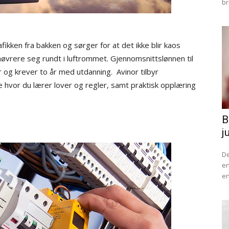
br
fikken fra bakken og sørger for at det ikke blir kaos
øvrere seg rundt i luftrommet. Gjennomsnittslønnen til
r og krever to år med utdanning. Avinor tilbyr
 hvor du lærer lover og regler, samt praktisk opplæring
B
j
De
en
en