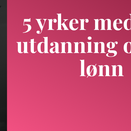
5 yrker me
utdanning 
lønn