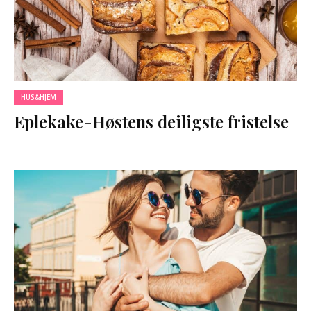
HUS&HJEM
Eplekake-Høstens deiligste fristelse