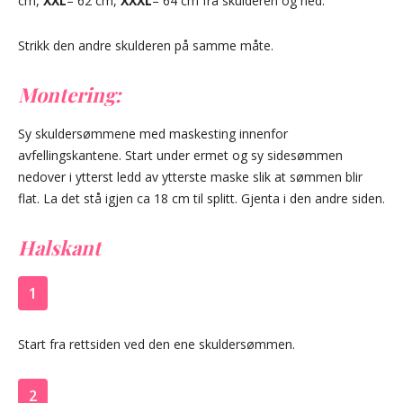
cm,
XXL
– 62 cm,
XXXL
– 64 cm fra skulderen og ned.
Strikk den andre skulderen på samme måte.
Montering:
Sy skuldersømmene med maskesting innenfor
avfellingskantene. Start under ermet og sy sidesømmen
nedover i ytterst ledd av ytterste maske slik at sømmen blir
flat. La det stå igjen ca 18 cm til splitt. Gjenta i den andre siden.
Halskant
1
Start fra rettsiden ved den ene skuldersømmen.
2