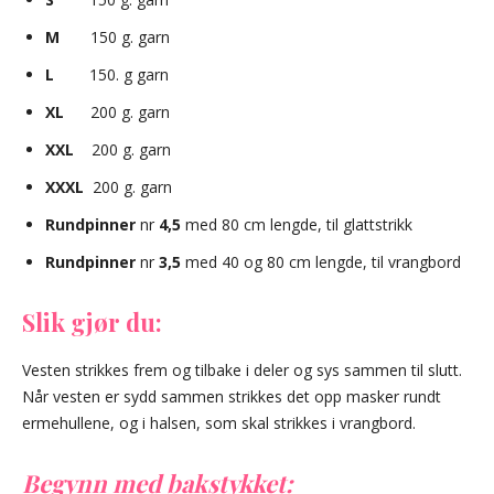
M
150 g. garn
L
150. g garn
XL
200 g. garn
XXL
200 g. garn
XXXL
200 g. garn
Rundpinner
nr
4,5
med 80 cm lengde, til glattstrikk
Rundpinner
nr
3,5
med 40 og 80 cm lengde, til vrangbord
Slik gjør du:
Vesten strikkes frem og tilbake i deler og sys sammen til slutt.
Når vesten er sydd sammen strikkes det opp masker rundt
ermehullene, og i halsen, som skal strikkes i vrangbord.
Begynn med bakstykket: