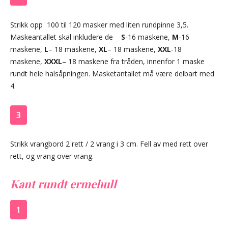
Strikk opp 100 til 120 masker med liten rundpinne 3,5.
Maskeantallet skal inkludere de
S
-16 maskene,
M
-16
maskene,
L
– 18 maskene,
XL
– 18 maskene,
XXL
-18
maskene,
XXXL
– 18 maskene fra tråden, innenfor 1 maske
rundt hele halsåpningen. Masketantallet må være delbart med
4.
3
Strikk vrangbord 2 rett / 2 vrang i 3 cm. Fell av med rett over
rett, og vrang over vrang.
Kant rundt ermehull
1