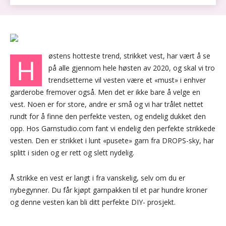
østens hotteste trend, strikket vest, har vært å se
H
på alle gjennom hele høsten av 2020, og skal vi tro
trendsetterne vil vesten være et «must» i enhver
garderobe fremover også. Men det er ikke bare å velge en
vest. Noen er for store, andre er små og vi har trålet nettet
rundt for å finne den perfekte vesten, og endelig dukket den
opp. Hos Garnstudio.com fant vi endelig den perfekte strikkede
vesten. Den er strikket i lunt «pusete» garn fra DROPS-sky, har
splitt i siden og er rett og slett nydelig.
Å strikke en vest er langt i fra vanskelig, selv om du er
nybegynner. Du får kjøpt garnpakken til et par hundre kroner
og denne vesten kan bli ditt perfekte DIY- prosjekt.