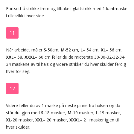
Fortsett å strikke frem og tilbake i glattstrikk med 1 kantmaske
i rillesrikk i hver side.
11
Når arbeidet måler
S
-50cm,
M
-52 cm,
L
– 54 cm,
XL
– 56 cm,
XXL
– 58,
XXXL
– 60 cm feller du de midterste 30-30-32-32-34-
34 maskene av til hals og videre strikker du hver skulder ferdig
hver for seg.
12
Videre feller du av 1 maske på neste pinne fra halsen og da
står du igjen med
S
-18 masker,
M
-19 masker,
L
-19 masker,
XL
-20 masker,
XXL
– 20 masker,
XXXL
– 21 masker igjen til
hver skulder.