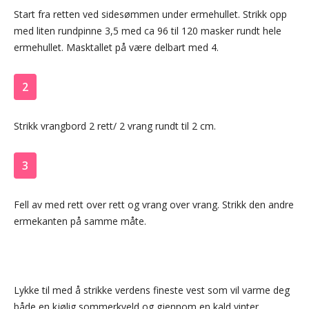
Start fra retten ved sidesømmen under ermehullet. Strikk opp
med liten rundpinne 3,5 med ca 96 til 120 masker rundt hele
ermehullet. Masktallet på være delbart med 4.
2
Strikk vrangbord 2 rett/ 2 vrang rundt til 2 cm.
3
Fell av med rett over rett og vrang over vrang. Strikk den andre
ermekanten på samme måte.
Lykke til med å strikke verdens fineste vest som vil varme deg
både en kjølig sommerkveld og gjennom en kald vinter.