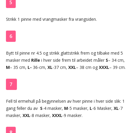
5
Strikk 1 pinne med vrangmasker fra vrangsiden.
6
Bytt til pinne nr 4.5 og strikk glattstrikk frem og tilbake med 5
masker med
Rille
i hver side frem til arbeidet måler
S
– 34 cm,
M
– 35 cm,
L-
36-cm,
XL
-37 cm,
XXL
– 38 cm og
XXXL
– 39 cm.
7
Fell til ermehull på begynnelsen av hver pinne i hver side slik: 1
gang feller du av
S
-4 masker,
M
-5 masker,
L
-6 Masker,
XL
-7
masker,
XXL
-8 masker,
XXXL
-9 masker.
8