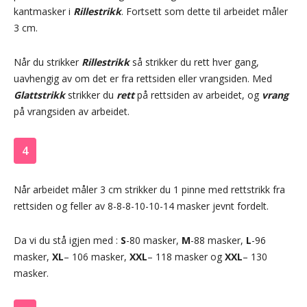
kantmasker i
Rillestrikk
. Fortsett som dette til arbeidet måler
3 cm.
Når du strikker
Rillestrikk
så strikker du rett hver gang,
uavhengig av om det er fra rettsiden eller vrangsiden. Med
Glattstrikk
strikker du
rett
på rettsiden av arbeidet, og
vrang
på vrangsiden av arbeidet.
4
Når arbeidet måler 3 cm strikker du 1 pinne med rettstrikk fra
rettsiden og feller av 8-8-8-10-10-14 masker jevnt fordelt.
Da vi du stå igjen med :
S
-80 masker,
M
-88 masker,
L
-96
masker,
XL
– 106 masker,
XXL
– 118 masker og
XXL
– 130
masker.