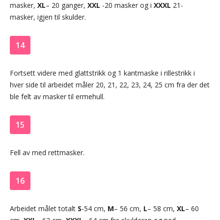
masker,
XL
– 20 ganger,
XXL
-20 masker og i
XXXL
21-
masker, igjen til skulder.
14
Fortsett videre med glattstrikk og 1 kantmaske i rillestrikk i
hver side til arbeidet måler 20, 21, 22, 23, 24, 25 cm fra der det
ble felt av masker til ermehull.
15
Fell av med rettmasker.
16
Arbeidet målet totalt
S
-54 cm,
M
– 56 cm,
L
– 58 cm,
XL
– 60