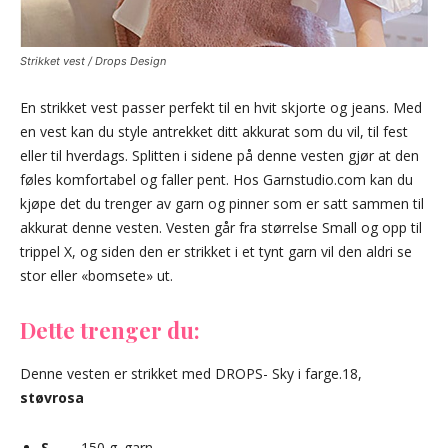
Strikket vest / Drops Design
En strikket vest passer perfekt til en hvit skjorte og jeans. Med
en vest kan du style antrekket ditt akkurat som du vil, til fest
eller til hverdags. Splitten i sidene på denne vesten gjør at den
føles komfortabel og faller pent. Hos Garnstudio.com kan du
kjøpe det du trenger av garn og pinner som er satt sammen til
akkurat denne vesten. Vesten går fra størrelse Small og opp til
trippel X, og siden den er strikket i et tynt garn vil den aldri se
stor eller «bomsete» ut.
Dette trenger du:
Denne vesten er strikket med DROPS- Sky i farge.18,
støvrosa
S
150 g. garn