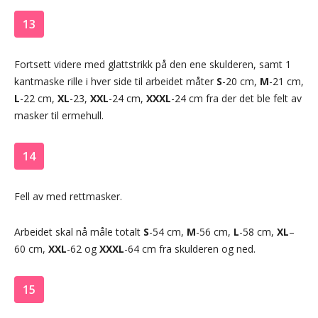
13
Fortsett videre med glattstrikk på den ene skulderen, samt 1
kantmaske rille i hver side til arbeidet måter
S
-20 cm,
M
-21 cm,
L
-22 cm,
XL
-23,
XXL
-24 cm,
XXXL
-24 cm fra der det ble felt av
masker til ermehull.
14
Fell av med rettmasker.
Arbeidet skal nå måle totalt
S
-54 cm,
M
-56 cm,
L
-58 cm,
XL
–
60 cm,
XXL
-62 og
XXXL
-64 cm fra skulderen og ned.
15