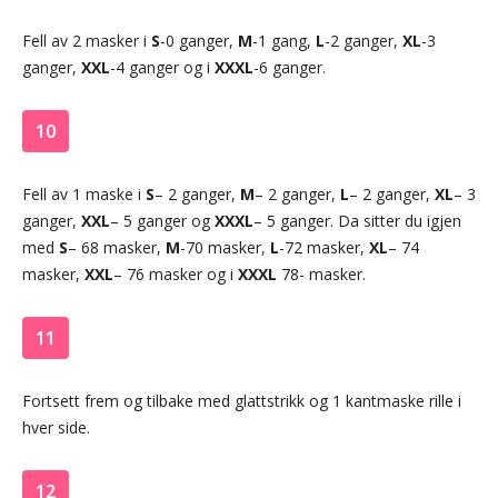
Fell av 2 masker i
S
-0 ganger,
M
-1 gang,
L
-2 ganger,
XL
-3
ganger,
XXL
-4 ganger og i
XXXL
-6 ganger.
10
Fell av 1 maske i
S
– 2 ganger,
M
– 2 ganger,
L
– 2 ganger,
XL
– 3
ganger,
XXL
– 5 ganger og
XXXL
– 5 ganger. Da sitter du igjen
med
S
– 68 masker,
M
-70 masker,
L
-72 masker,
XL
– 74
masker,
XXL
– 76 masker og i
XXXL
78- masker.
11
Fortsett frem og tilbake med glattstrikk og 1 kantmaske rille i
hver side.
12