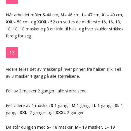
Når arbeidet måler
S
-44 cm,
M
– 46 cm,
L
– 47 cm,
XL
– 49 cm,
XXL
– 50 cm, og
XXXL-
52 cm settes de midterste 16, 16, 18,
18, 18, 18 maskene på en tråd til hals, og hver skulder strikkes
ferdig for seg.
13
Videre felles det av masker på hver pinnen fra halsen slik: Fell
av 3 masker 1 gang på alle størrelsene.
Fell av 2 masker 2 ganger i alle størrelsene.
Fell videre av 1 maske i
S
1 gang, i
M
1 gang, i
L
1 gang, i
XL
1
gang, i
XXL
2 ganger og i
XXXL
2 ganger.
Da står du igjen med
S
– 18 masker,
M
– 19 masker,
L
– 19