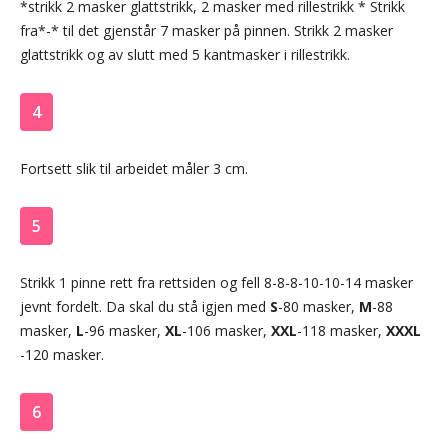
*strikk 2 masker glattstrikk, 2 masker med rillestrikk * Strikk
fra*-* til det gjenstår 7 masker på pinnen. Strikk 2 masker
glattstrikk og av slutt med 5 kantmasker i rillestrikk.
4
Fortsett slik til arbeidet måler 3 cm.
5
Strikk 1 pinne rett fra rettsiden og fell 8-8-8-10-10-14 masker
jevnt fordelt. Da skal du stå igjen med
S
-80 masker,
M
-88
masker,
L
-96 masker,
XL
-106 masker,
XXL
-118 masker,
XXXL
-120 masker.
6