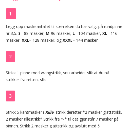
1
Legg opp maskeantallet til størrelsen du har valgt på rundpinne
nr 3,5.
S
– 88 masker,
M
-96 masker,
L
– 104 masker,
XL
– 116
masker,
XXL
– 128 masker, og
XXXL
– 144 masker.
2
Strikk 1 pinne med vrangstrikk, snu arbeidet slik at du nå
strikker fra retten, slik:
3
Strikk 5 kantmasker i
Rille
, strikk deretter *2 masker glattstrikk,
2 masker rillestrikk* Strikk fra *-* til det gjenstår 7 masker på
pinnen. Strikk 2 masker glattstrikk og avslutt med 5