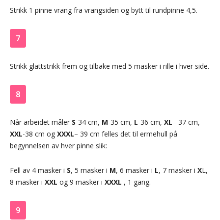
Strikk 1 pinne vrang fra vrangsiden og bytt til rundpinne 4,5.
7
Strikk glattstrikk frem og tilbake med 5 masker i rille i hver side.
8
Når arbeidet måler
S
-34 cm,
M
-35 cm,
L
-36 cm,
XL
– 37 cm,
XXL
-38 cm og
XXXL
– 39 cm felles det til ermehull på
begynnelsen av hver pinne slik:
Fell av 4 masker i
S
, 5 masker i
M
, 6 masker i
L
, 7 masker i
X
L,
8 masker i
XXL
og 9 masker i
XXXL
, 1 gang.
9