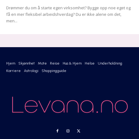
Drømmer du om å starte egen virksomhet? Bygge opp noe eget og
få en mer fleksibel arbeidshverdag? Du er ikke alene om det,
men...
Hjem
Skjønnhet
Mote
Reise
Hus & Hjem
Helse
Underholdning
Karriere
Astrologi
Shoppingguide