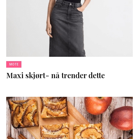
MOTE
Maxi skjørt- nå trender dette