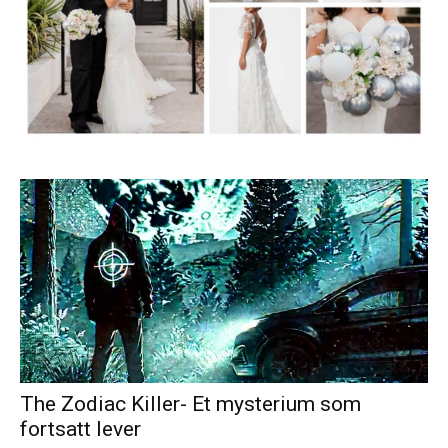
The Zodiac Killer- Et mysterium som
fortsatt lever