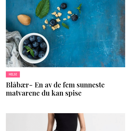
HELSE
Blåbær- En av de fem sunneste
matvarene du kan spise