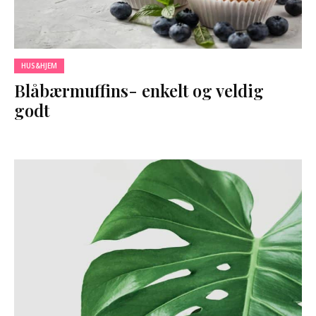
HUS&HJEM
Blåbærmuffins- enkelt og veldig
godt