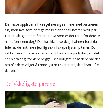
De fleste opplever å ha regelmessig samleie med partneren
sin, men hva som er regelmessig er opp til hvert enkelt par.
Det er viktig at dere finner ut hva som er det rette for dere. Vil
han oftere enn deg? Du skal ikke hive deg i halmen fordi du
føler at du må, men jevnlig sex vil skape lysten på mer. Du
vekker på en måte opp kroppen til å kjenne på lysten, og det
er en bra ting, for dere begge. Det viktigste er at dere har det
bra når dere velger å tenne lysten i hverandre, ikke hvor ofte
det blir.
De lykkeligste parene