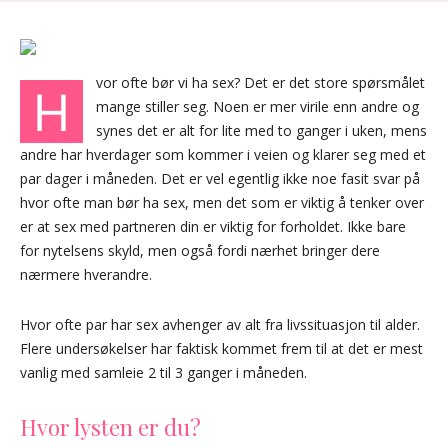
vor ofte bør vi ha sex? Det er det store spørsmålet
H
mange stiller seg. Noen er mer virile enn andre og
synes det er alt for lite med to ganger i uken, mens
andre har hverdager som kommer i veien og klarer seg med et
par dager i måneden. Det er vel egentlig ikke noe fasit svar på
hvor ofte man bør ha sex, men det som er viktig å tenker over
er at sex med partneren din er viktig for forholdet. Ikke bare
for nytelsens skyld, men også fordi nærhet bringer dere
nærmere hverandre.
Hvor ofte par har sex avhenger av alt fra livssituasjon til alder.
Flere undersøkelser har faktisk kommet frem til at det er mest
vanlig med samleie 2 til 3 ganger i måneden.
Hvor lysten er du?