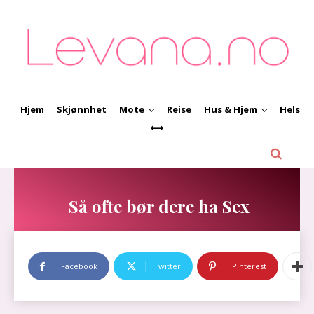
Hjem
Skjønnhet
Mote
Reise
Hus & Hjem
Helse
Så ofte bør dere ha Sex
Facebook
Twitter
Pinterest