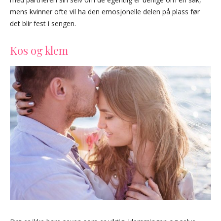
mens kvinner ofte vil ha den emosjonelle delen på plass før
det blir fest i sengen.
Kos og klem