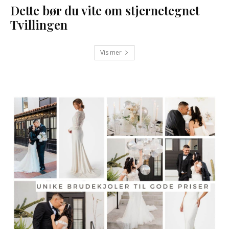
Dette bør du vite om stjernetegnet
Tvillingen
Vis mer