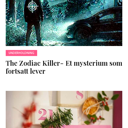
UNDERHOLDNING
The Zodiac Killer- Et mysterium som
fortsatt lever