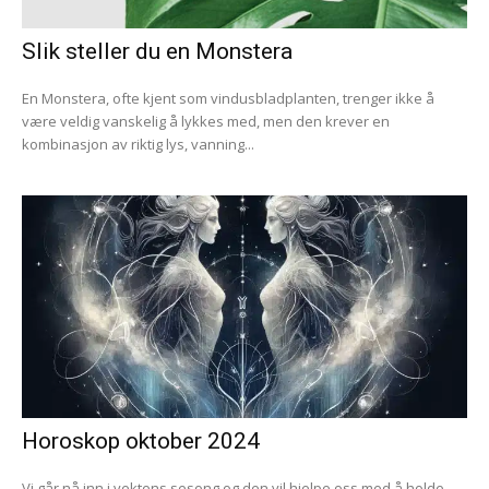
Slik steller du en Monstera
En Monstera, ofte kjent som vindusbladplanten, trenger ikke å
være veldig vanskelig å lykkes med, men den krever en
kombinasjon av riktig lys, vanning...
Horoskop oktober 2024
Vi går nå inn i vektens sesong og den vil hjelpe oss med å holde