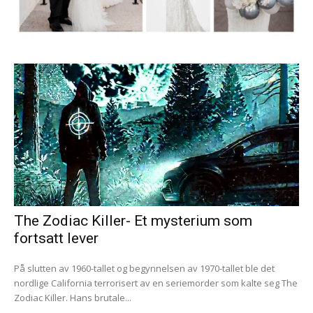
The Zodiac Killer- Et mysterium som
fortsatt lever
På slutten av 1960-tallet og begynnelsen av 1970-tallet ble det
nordlige California terrorisert av en seriemorder som kalte seg The
Zodiac Killer. Hans brutale...