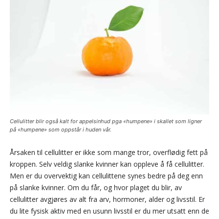
Cellulitter blir også kalt for appelsinhud pga «humpene» i skallet som ligner
på «humpene» som oppstår i huden vår.
Årsaken til cellulitter er ikke som mange tror, overflødig fett på
kroppen. Selv veldig slanke kvinner kan oppleve å få cellulitter.
Men er du overvektig kan cellulittene synes bedre på deg enn
på slanke kvinner. Om du får, og hvor plaget du blir, av
cellulitter avgjøres av alt fra arv, hormoner, alder og livsstil. Er
du lite fysisk aktiv med en usunn livsstil er du mer utsatt enn de