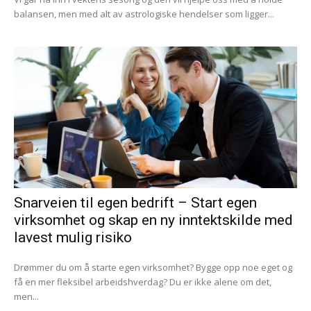
balansen, men med alt av astrologiske hendelser som ligger...
Snarveien til egen bedrift – Start egen
virksomhet og skap en ny inntektskilde med
lavest mulig risiko
Drømmer du om å starte egen virksomhet? Bygge opp noe eget og
få en mer fleksibel arbeidshverdag? Du er ikke alene om det,
men...