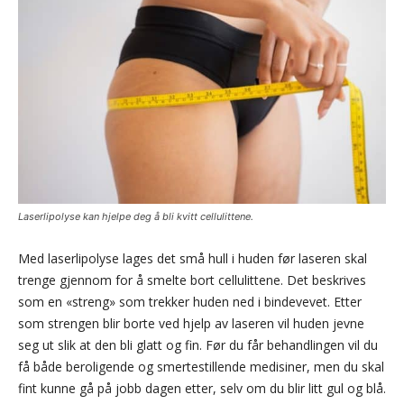
Laserlipolyse kan hjelpe deg å bli kvitt cellulittene.
Med laserlipolyse lages det små hull i huden før laseren skal
trenge gjennom for å smelte bort cellulittene. Det beskrives
som en «streng» som trekker huden ned i bindevevet. Etter
som strengen blir borte ved hjelp av laseren vil huden jevne
seg ut slik at den bli glatt og fin. Før du får behandlingen vil du
få både beroligende og smertestillende medisiner, men du skal
fint kunne gå på jobb dagen etter, selv om du blir litt gul og blå.