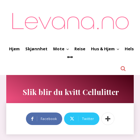
Hjem
Skjønnhet
Mote
Reise
Hus & Hjem
Helse
Slik blir du kvitt Cellulitter
Facebook
Twitter