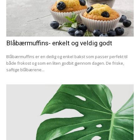
Blåbærmuffins- enkelt og veldig godt
Blåbærmuffins er en deilig og enkel bakst som passer perfekt til
både frokost og som en liten godbit gjennom dagen. De friske,
saftige blåbærene...