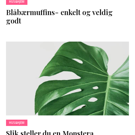
HUS&HJEM
Blåbærmuffins- enkelt og veldig
godt
HUS&HJEM
Slik steller du en Monstera