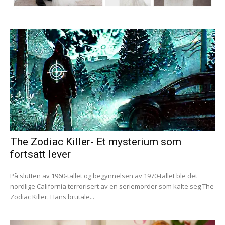
The Zodiac Killer- Et mysterium som
fortsatt lever
På slutten av 1960-tallet og begynnelsen av 1970-tallet ble det
nordlige California terrorisert av en seriemorder som kalte seg The
Zodiac Killer. Hans brutale...