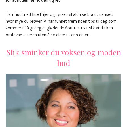
for at huden får nok fuktighet.
Tørr hud med fine linjer og rynker vil aldri se bra ut uansett
hvor mye du prøver. Vi har funnet frem noen tips til deg som
kommer til å gi deg et glødende flott resultat slik at du kan
omfavne alderen uten å se eldre ut enn du er.
Slik sminker du voksen og moden
hud