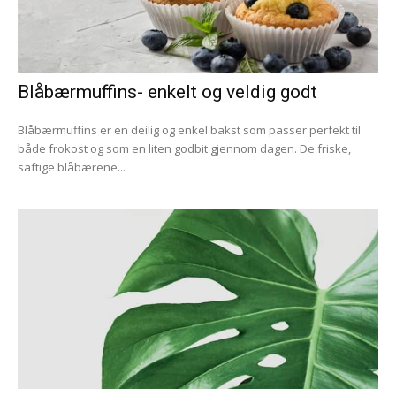
Blåbærmuffins- enkelt og veldig godt
Blåbærmuffins er en deilig og enkel bakst som passer perfekt til
både frokost og som en liten godbit gjennom dagen. De friske,
saftige blåbærene...