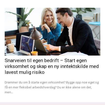
Snarveien til egen bedrift – Start egen
virksomhet og skap en ny inntektskilde med
lavest mulig risiko
Drømmer du om å starte egen virksomhet? Bygge opp noe eget og
få en mer fleksibel arbeidshverdag? Du er ikke alene om det,
men...