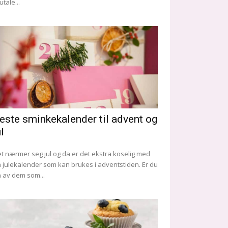
utale...
este sminkekalender til advent og
ul
t nærmer seg jul og da er det ekstra koselig med
 julekalender som kan brukes i adventstiden. Er du
 av dem som...