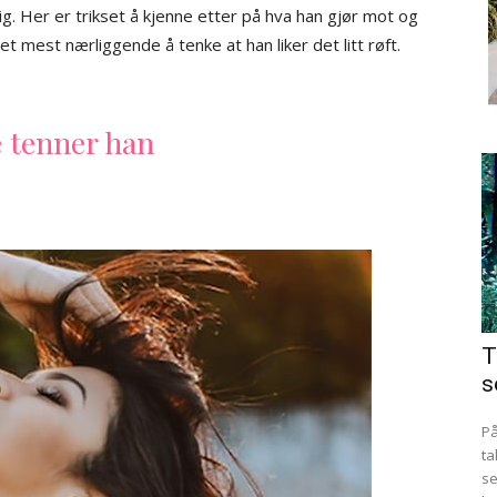
ig. Her er trikset å kjenne etter på hva han gjør mot og
t mest nærliggende å tenke at han liker det litt røft.
e tenner han
T
s
På
ta
se