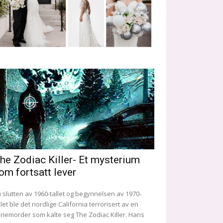
he Zodiac Killer- Et mysterium
om fortsatt lever
 slutten av 1960-tallet og begynnelsen av 1970-
llet ble det nordlige California terrorisert av en
riemorder som kalte seg The Zodiac Killer. Hans