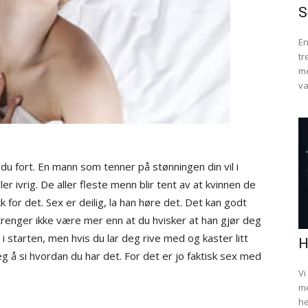
S
En
tr
me
va
u fort. En mann som tenner på stønningen din vil i
ller ivrig. De aller fleste menn blir tent av at kvinnen de
k for det. Sex er deilig, la han høre det. Det kan godt
trenger ikke være mer enn at du hvisker at han gjør deg
rt i starten, men hvis du lar deg rive med og kaster litt
H
eg å si hvordan du har det. For det er jo faktisk sex med
Vi
me
he