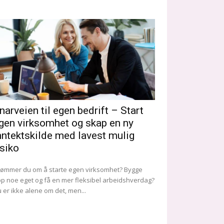
narveien til egen bedrift – Start
gen virksomhet og skap en ny
nntektskilde med lavest mulig
isiko
ømmer du om å starte egen virksomhet? Bygge
p noe eget og få en mer fleksibel arbeidshverdag?
 er ikke alene om det, men...