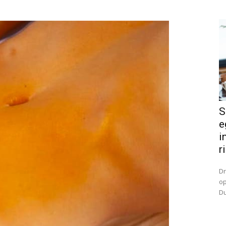
S
e
i
r
Dr
op
Du