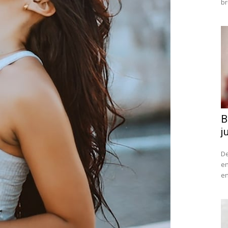
br
B
j
De
en
en