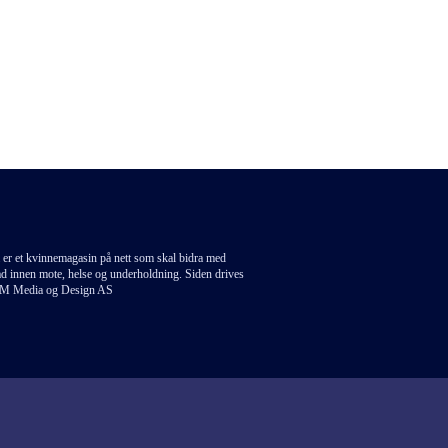
 er et kvinnemagasin på nett som skal bidra med
åd innen mote, helse og underholdning. Siden drives
M Media og Design AS