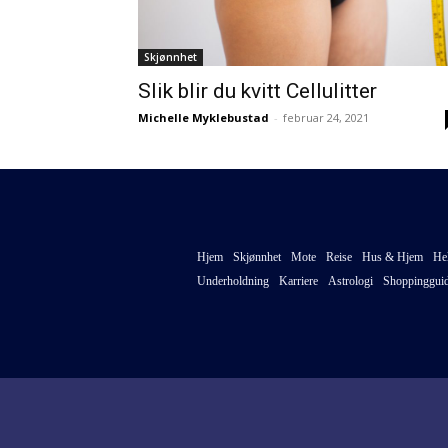
Skjønnhet
Slik blir du kvitt Cellulitter
Michelle Myklebustad
-
februar 24, 2021
Hjem
Skjønnhet
Mote
Reise
Hus & Hjem
He
Underholdning
Karriere
Astrologi
Shoppinggui