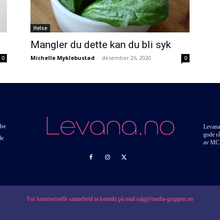
Helse
Mangler du dette kan du bli syk
Michelle Myklebustad
-
desember 26, 2020
0
0
lse
Levana
gode r
de
av MC
For kommersielle samarbeid ta kontakt på mail salg@media-gruppen.no