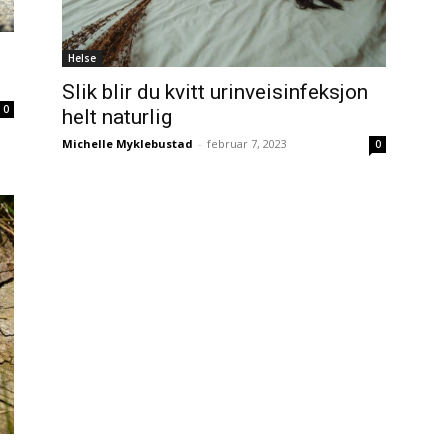
Helse
Slik blir du kvitt urinveisinfeksjon
0
helt naturlig
Michelle Myklebustad
-
februar 7, 2023
0