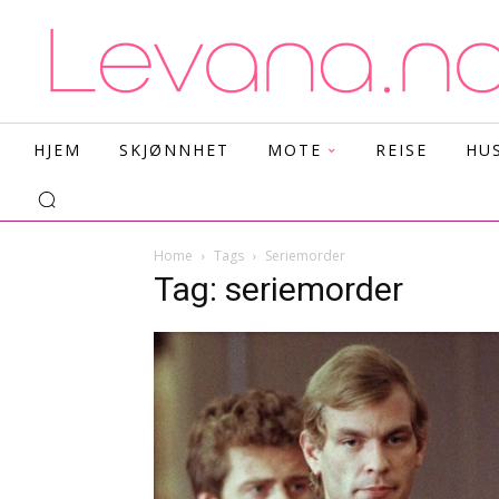
HJEM
SKJØNNHET
MOTE
REISE
HU
Home
Tags
Seriemorder
Tag: seriemorder