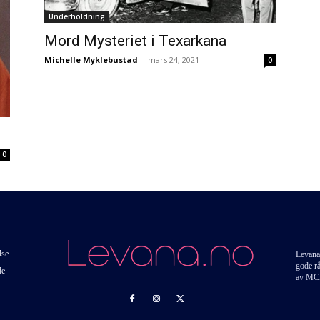
Underholdning
Mord Mysteriet i Texarkana
Michelle Myklebustad
-
mars 24, 2021
0
0
lse
Levana
gode r
de
av MC