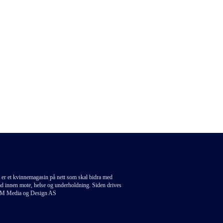
 er et kvinnemagasin på nett som skal bidra med
åd innen mote, helse og underholdning. Siden drives
M Media og Design AS