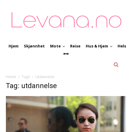
Hjem
Skjønnhet
Mote
Reise
Hus & Hjem
Helse
Home
Tags
Utdannelse
Tag: utdannelse