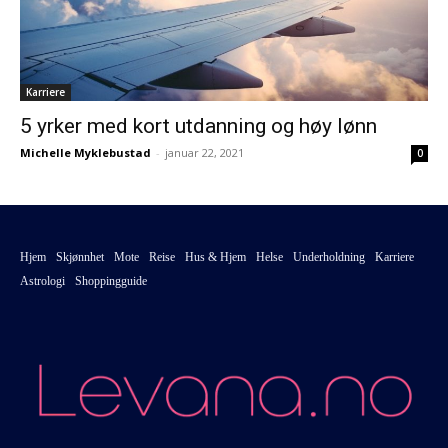
Karriere
5 yrker med kort utdanning og høy lønn
Michelle Myklebustad
-
januar 22, 2021
0
Hjem
Skjønnhet
Mote
Reise
Hus & Hjem
Helse
Underholdning
Karriere
Astrologi
Shoppingguide