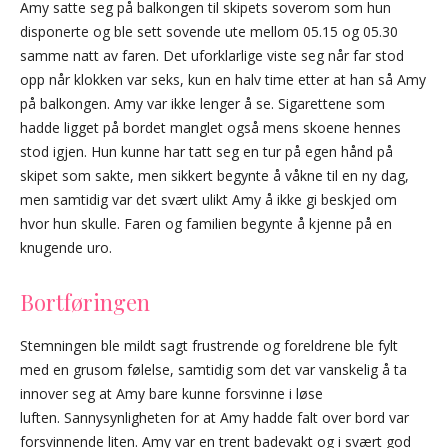
Amy satte seg på balkongen til skipets soverom som hun
disponerte og ble sett sovende ute mellom 05.15 og 05.30
samme natt av faren. Det uforklarlige viste seg når far stod
opp når klokken var seks, kun en halv time etter at han så Amy
på balkongen. Amy var ikke lenger å se. Sigarettene som
hadde ligget på bordet manglet også mens skoene hennes
stod igjen. Hun kunne har tatt seg en tur på egen hånd på
skipet som sakte, men sikkert begynte å våkne til en ny dag,
men samtidig var det svært ulikt Amy å ikke gi beskjed om
hvor hun skulle. Faren og familien begynte å kjenne på en
knugende uro.
Bortføringen
Stemningen ble mildt sagt frustrende og foreldrene ble fylt
med en grusom følelse, samtidig som det var vanskelig å ta
innover seg at Amy bare kunne forsvinne i løse
luften. Sannysynligheten for at Amy hadde falt over bord var
forsvinnende liten. Amy var en trent badevakt og i svært god