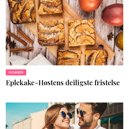
HUS&HJEM
Eplekake-Høstens deiligste fristelse