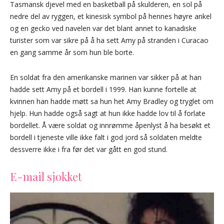
Tasmansk djevel med en basketball på skulderen, en sol på
nedre del av ryggen, et kinesisk symbol på hennes høyre ankel
og en gecko ved navelen var det blant annet to kanadiske
turister som var sikre på å ha sett Amy på stranden i Curacao
en gang samme år som hun ble borte.
En soldat fra den amerikanske marinen var sikker på at han
hadde sett Amy på et bordell i 1999. Han kunne fortelle at
kvinnen han hadde møtt sa hun het Amy Bradley og tryglet om
hjelp. Hun hadde også sagt at hun ikke hadde lov til å forlate
bordellet. Å være soldat og innrømme åpenlyst å ha besøkt et
bordell i tjeneste ville ikke falt i god jord så soldaten meldte
dessverre ikke i fra før det var gått en god stund.
E-mail sjokket