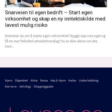
Snarveien til egen bedrift – Start egen
virksomhet og skap en ny inntektskilde med
lavest mulig risiko
Drømmer du om å starte egen virksomhet? Bygge opp noe eget og
få en mer fleksibel arbeidshverdag? Du er ikke alene om det,
men...
Hjem
Skjønnhet
Mote
Reise
Hus & Hjem
Helse
Underholdning
Karriere
Astrologi
Shoppingguide