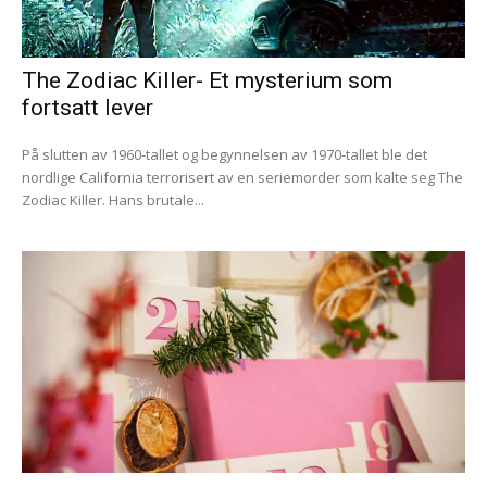
The Zodiac Killer- Et mysterium som
fortsatt lever
På slutten av 1960-tallet og begynnelsen av 1970-tallet ble det
nordlige California terrorisert av en seriemorder som kalte seg The
Zodiac Killer. Hans brutale...