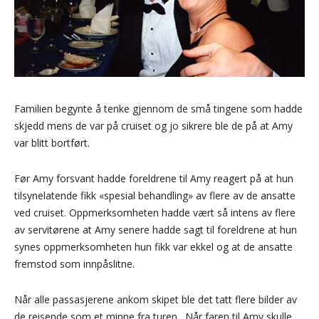
Familien begynte å tenke gjennom de små tingene som hadde
skjedd mens de var på cruiset og jo sikrere ble de på at Amy
var blitt bortført.
Før Amy forsvant hadde foreldrene til Amy reagert på at hun
tilsynelatende fikk «spesial behandling» av flere av de ansatte
ved cruiset. Oppmerksomheten hadde vært så intens av flere
av servitørene at Amy senere hadde sagt til foreldrene at hun
synes oppmerksomheten hun fikk var ekkel og at de ansatte
fremstod som innpåslitne.
Når alle passasjerene ankom skipet ble det tatt flere bilder av
de reisende som et minne fra turen. Når faren til Amy skulle